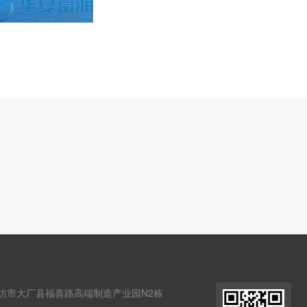
坊市大厂县福喜路高端制造产业园N2栋