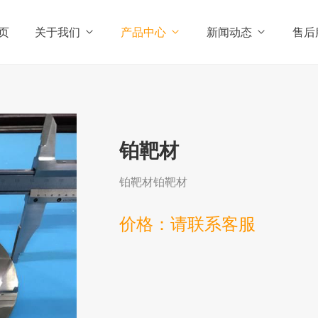
页
关于我们
产品中心
新闻动态
售后
铂靶材
铂靶材铂靶材
价格：请联系客服