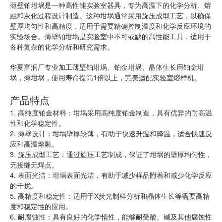
薄壁铂坩埚是一种高性能实验室器具，专为高温下的化学分析、熔
融和灰化过程设计制造。这种坩埚通常采用旋压成型工艺，以确保
壁厚均匀性和高精度，适用于需要精确控制温度和化学反应环境的
实验场合。薄壁铂坩埚是实验室中不可或缺的高性能工具，适用于
各种复杂的化学分析和研究需求。
华夏富润厂专业加工薄壁铂坩埚、铂金坩埚、晶体生长用铂金坩
埚，薄坩埚，使用寿命提高1倍以上，完美适配实验室熔样机。
产品特点
1. 高纯度铂金材料：坩埚采用高纯度铂金制造，具有优异的耐高温
性和化学稳定性。
2. 薄壁设计：坩埚壁厚较薄，有助于快速升温和降温，适合快速反
应和高温熔融。
3. 旋压成型工艺：通过旋压工艺制成，保证了坩埚的壁厚均匀性，
无接缝无焊点。
4. 表面光洁：坩埚表面光洁，有助于减少样品附着和减少化学反应
的干扰。
5. 高精度和稳定性：适用于X荧光制样分析和晶体生长等需要高精
度和稳定性的应用。
6. 耐腐蚀性：具有良好的化学惰性，能够耐受酸、碱及其他腐蚀性