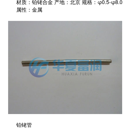
材质：铂铑合金 产地：北京 规格：φ0.5-φ8.0
属性：金属
铂铑管