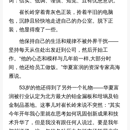
词：信实、低调、谨慎、知觉、且有忧患意识。
崔长岭穿着青灰色正装，拎着半旧的电脑
包，沉静且轻快地走进自己的办公室。脱下正
装，他显得瘦了一些。
他保持自己的生活和规律不被外界干扰——
坚持每天从住处出发赶到公司，然后开始工
作。“他的心态和模样与几年前一样,大部分时
间，他还给员工做饭。”华夏富润的资深专家高海
雁说。
53岁的他还得到了另外一个礼物——华夏富
润被行业认定为北方最大的铂金漏板和坩埚及铂
金制品基地。这事儿对崔长岭来说不突然：“其实
今年开年我心里就在思考如何巩固创新成果和技
术升华了，但是我没有跟任何人说过。要是我年