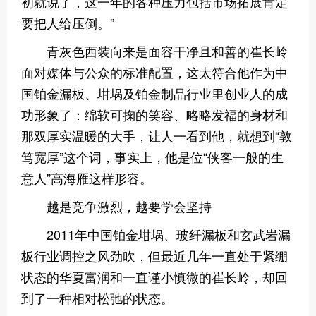
初就说了，这一年的各种压力包括市场拓展肯定
要把人给压倒。”
青灰色西装向来是面容干净且和善的崔长岭
面对媒体与公众的标准配置，这太符合他作为中
国铂金漏板、坩埚及铂金制品行业里创业人的成
功形象了：绵软可掬的笑容、略略发福的身材和
那双厚实温暖的大手，让人一看到他，就想到“敦
笃宽厚”这个词，事实上，他是位“侠客一般的生
意人”高海雁这样形容。
越是竞争激烈，越要学会坚持
2011年中国铂金坩埚、玻纤漏板和玄武岩漏
板行业调控之风劲吹，但最近几年一直处于紧绷
状态的华夏富润和一直谨小慎微的崔长岭，却回
到了一种相对松弛的状态。