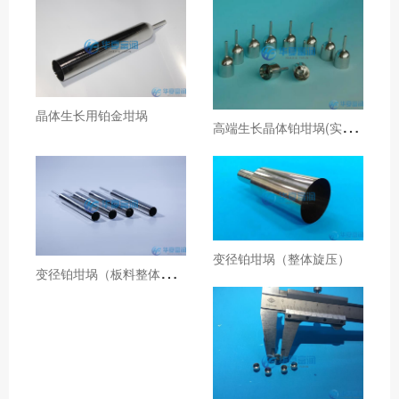
晶体生长用铂金坩埚
高
端生长晶体铂坩埚(实验室铂金坩埚)
变径铂坩埚（整体旋压）
变
径铂坩埚（板料整体旋压）